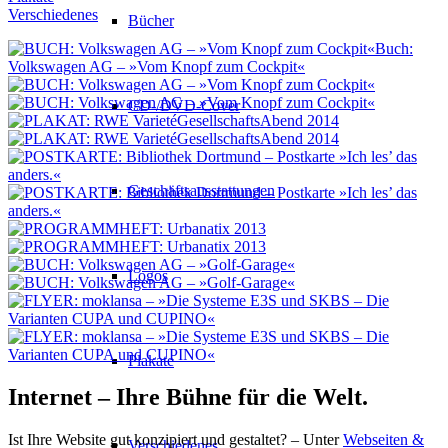
Verschiedenes
Bücher
Buch:
Volkswagen AG – »Vom Knopf zum Cockpit«
CD-/DVD-Cover
Geschäftsausstattungen
Logos
Plakate
Internet – Ihre Bühne für die Welt.
Ist Ihre Website gut konzipiert und gestaltet? – Unter
Webseiten &
Verschiedenes