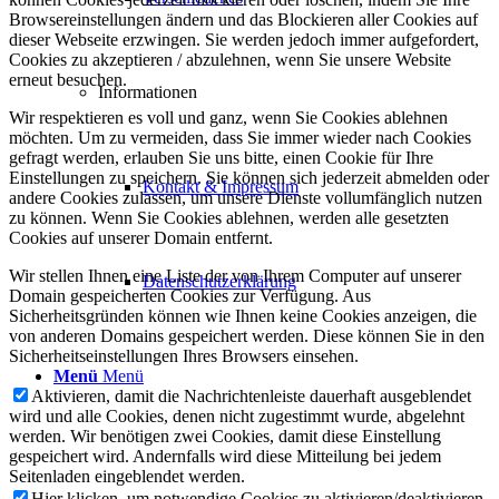
Browsereinstellungen ändern und das Blockieren aller Cookies auf
dieser Webseite erzwingen. Sie werden jedoch immer aufgefordert,
Cookies zu akzeptieren / abzulehnen, wenn Sie unsere Website
erneut besuchen.
Informationen
Wir respektieren es voll und ganz, wenn Sie Cookies ablehnen
möchten. Um zu vermeiden, dass Sie immer wieder nach Cookies
gefragt werden, erlauben Sie uns bitte, einen Cookie für Ihre
Einstellungen zu speichern. Sie können sich jederzeit abmelden oder
Kontakt & Impressum
andere Cookies zulassen, um unsere Dienste vollumfänglich nutzen
zu können. Wenn Sie Cookies ablehnen, werden alle gesetzten
Cookies auf unserer Domain entfernt.
Wir stellen Ihnen eine Liste der von Ihrem Computer auf unserer
Datenschutzerklärung
Domain gespeicherten Cookies zur Verfügung. Aus
Sicherheitsgründen können wie Ihnen keine Cookies anzeigen, die
von anderen Domains gespeichert werden. Diese können Sie in den
Sicherheitseinstellungen Ihres Browsers einsehen.
Menü
Menü
Aktivieren, damit die Nachrichtenleiste dauerhaft ausgeblendet
wird und alle Cookies, denen nicht zugestimmt wurde, abgelehnt
werden. Wir benötigen zwei Cookies, damit diese Einstellung
gespeichert wird. Andernfalls wird diese Mitteilung bei jedem
Seitenladen eingeblendet werden.
Hier klicken, um notwendige Cookies zu aktivieren/deaktivieren.