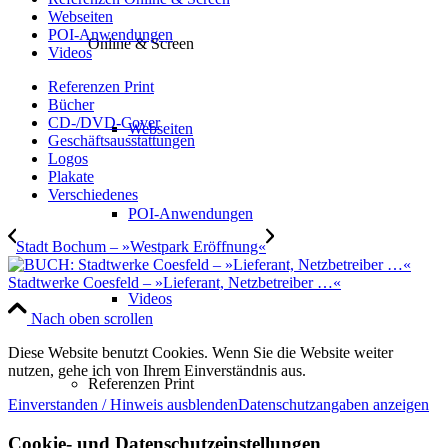
Webseiten
POI-Anwendungen
Online & Screen
Videos
Referenzen Print
Bücher
CD-/DVD-Cover
Webseiten
Geschäftsausstattungen
Logos
Plakate
Verschiedenes
POI-Anwendungen
Stadt Bochum – »Westpark Eröffnung«
Stadtwerke Coesfeld – »Lieferant, Netzbetreiber …«
Videos
Nach oben scrollen
Diese Website benutzt Cookies. Wenn Sie die Website weiter
nutzen, gehe ich von Ihrem Einverständnis aus.
Referenzen Print
Einverstanden / Hinweis ausblenden
Datenschutzangaben anzeigen
Cookie- und Datenschutzeinstellungen